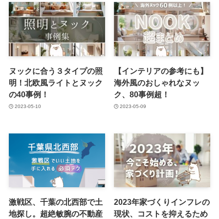
ヌックに合う３タイプの照
【インテリアの参考にも】
明！北欧風ライトとヌック
海外風のおしゃれなヌッ
の40事例！
ク、80事例超！
2023-05-10
2023-05-09
激戦区、千葉の北西部で土
2023年家づくりインフレの
地探し。超絶敏腕の不動産
現状、コストを抑えるため