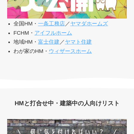
全国HM・
一条工務店
／
ヤマダホームズ
FCHM・
アイフルホーム
地域HM・
富士住建
／
ヤマト住建
わが家のHM・
ウィザースホーム
HMと打合せ中・建築中の人向けリスト